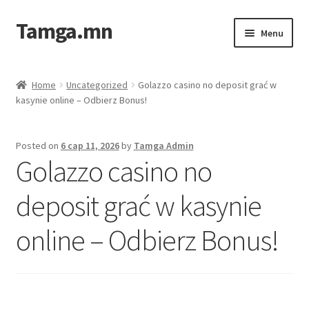
Tamga.mn
Menu
Powerpoint загвар
Home
Uncategorized
Golazzo casino no deposit grać w
kasynie online – Odbierz Bonus!
ХАБЭА-н багц
Гэрээний загвар
Posted on
6 сар 11, 2026
by
Tamga Admin
Golazzo casino no
Ажил гүйцэтгэх гэрээ
deposit grać w kasynie
Дотоод журмын багц
online – Odbierz Bonus!
Журмууд​
Компанийн удирдлагын бичиг баримт