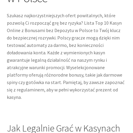
Szukasz najkorzystniejszych ofert powitalnych, które
pozwolą Ci rozpocząć grę bez ryzyka? Lista Top 10 Kasyn
Online z Bonusami bez Depozytu w Polsce to Twój klucz
do bezpiecznej rozrywki. Polscy gracze mogą dzięki nim
testować automaty za darmo, bez konieczności
doładowania konta. Każde z wymienionych kasyn
gwarantuje legalną działalność na naszym rynku i
atrakcyjne warunki promocji. Wyselekcjonowane
platformy oferują różnorodne bonusy, takie jak darmowe
spiny czy gotówka na start. Pamiętaj, by zawsze zapoznać
się z regulaminem, aby w pełni wykorzystać prezent od
kasyna.
Jak Legalnie Grać w Kasynach