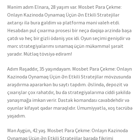
Mənim adım Elnara, 28 yaşım var. Mosbet Para Çekme:
Onlayn Kazinoda Oynamaq Üçün Ən Etkili Stratejilər
axtarışı ilə bura gəldim və platforma məni valeh etdi.
Hesabdan pul çıxarma prosesi bir neçə dəqiqə ərzində başa
çatdı və heç bir gizli ödəniş yox idi. Oyun seçimi genişdir və
mərc strategiyalarımı sınamaq üçün mükəmməl şərait
yaradır. Mütləq tövsiyə edirəm!
Adım Rəşaddır, 35 yaşındayam. Mosbet Para Çekme: Onlayn
Kazinoda Oynamaq Üçün Ən Etkili Stratejilər mövzusunda
araşdırma apararkən bu saytı tapdım. Əslində, depozit və
çıxarışlar çox rahatdır, bu da strategiyalarıma ciddi şəkildə
yanaşmağa imkan verir. Dəstək komandası cavabdehdir və
oyunlar kifayət qədər maraqlıdır. Ümumiyyətlə, xoş təcrübə
yaşadım.
Mən Aygün, 42 yaş. Mosbet Para Çekme: Onlayn Kazinoda
Oynamaq Üçün Ən Etkili Stratejilər barədə fikrimi