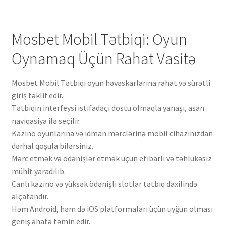
Mosbet Mobil Tətbiqi: Oyun
Oynamaq Üçün Rahat Vasitə
Mosbet Mobil Tətbiqi oyun həvəskarlarına rahat və sürətli
giriş təklif edir.
Tətbiqin interfeysi istifadəçi dostu olmaqla yanaşı, asan
naviqasiya ilə seçilir.
Kazino oyunlarına və idman mərclərinə mobil cihazınızdan
dərhal qoşula bilərsiniz.
Mərc etmək və ödənişlər etmək üçün etibarlı və təhlükəsiz
mühit yaradılıb.
Canlı kazino və yüksək ödənişli slotlar tətbiq daxilində
əlçatandır.
Həm Android, həm də iOS platformaları üçün uyğun olması
geniş əhatə təmin edir.