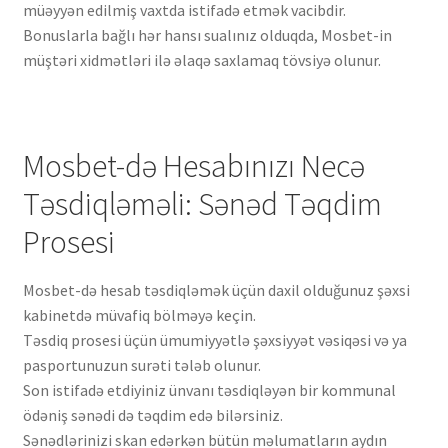
müəyyən edilmiş vaxtda istifadə etmək vacibdir.
Bonuslarla bağlı hər hansı sualınız olduqda, Mosbet-in
müştəri xidmətləri ilə əlaqə saxlamaq tövsiyə olunur.
Mosbet-də Hesabınızı Necə
Təsdiqləməli: Sənəd Təqdim
Prosesi
Mosbet-də hesab təsdiqləmək üçün daxil olduğunuz şəxsi
kabinetdə müvafiq bölməyə keçin.
Təsdiq prosesi üçün ümumiyyətlə şəxsiyyət vəsiqəsi və ya
pasportunuzun surəti tələb olunur.
Son istifadə etdiyiniz ünvanı təsdiqləyən bir kommunal
ödəniş sənədi də təqdim edə bilərsiniz.
Sənədlərinizi skan edərkən bütün məlumatların aydın