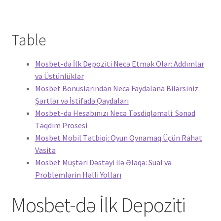
Нягтлан бодох бүртгэл
Санхүүгийн анхан шатны баримтуудын загвар
Table
Сургалт
Mosbet-də İlk Depoziti Necə Etmək Olar: Addımlar
və Üstünlüklər
Түрээсийн гэрээ
Mosbet Bonuslarından Necə Faydalana Bilərsiniz:
Şərtlər və İstifadə Qaydaları
Mosbet-də Hesabınızı Necə Təsdiqləməli: Sənəd
Хөдөлмөрийн багц баримт
Təqdim Prosesi
Mosbet Mobil Tətbiqi: Oyun Oynamaq Üçün Rahat
Хүний нөөцийн бодлогын баримт
Vasitə
Mosbet Müştəri Dəstəyi ilə Əlaqə: Sual və
Шүүхэд нэхэмжлэл гаргах загварууд
Problemlərin Həlli Yolları
Эрсдэлийн удирдлага
Mosbet-də İlk Depoziti