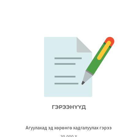
Агуулахад эд хөрөнгө хадгалуулах гэрээ
30,000
₮