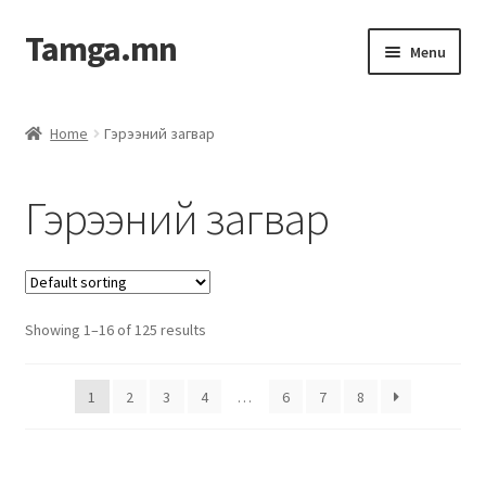
Tamga.mn
Menu
Powerpoint загвар
Home
Гэрээний загвар
ХАБЭА-н багц
Гэрээний загвар
Гэрээний загвар
Ажил гүйцэтгэх гэрээ
Showing 1–16 of 125 results
Дотоод журмын багц
Журмууд​
1
2
3
4
…
6
7
8
Компанийн удирдлагын бичиг баримт