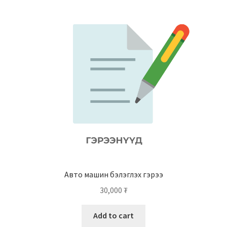
Нягтлан бодох бүртгэл
Санхүүгийн анхан шатны баримтуудын загвар
Сургалт
Түрээсийн гэрээ
Хөдөлмөрийн багц баримт
Хүний нөөцийн бодлогын баримт
Шүүхэд нэхэмжлэл гаргах загварууд
Авто машин бэлэглэх гэрээ
30,000
₮
Эрсдэлийн удирдлага
Add to cart