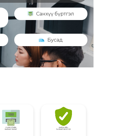
Санхүү бүртгэл
Бусад