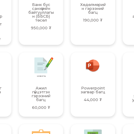
Банк бус
Хөдөлмөрий
санхүүгийн
н гэрээний
байгууллагы
багц
эр
н (ББСБ)
д
төсөл
190,000
₮
т
950,000
₮
₮
г
Ажил
Powerpoint
н
гүйцэтгэх
загвар багц
гэрээний
багц
44,000
₮
60,000
₮