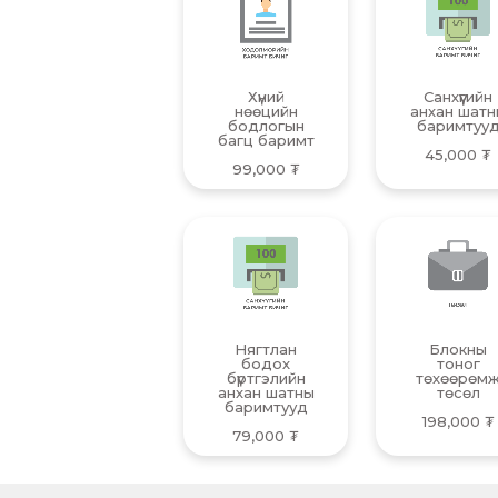
Хүний
Санхүүгийн
нөөцийн
анхан шатн
бодлогын
баримтуу
багц баримт
45,000
₮
99,000
₮
Нягтлан
Блокны
бодох
тоног
бүртгэлийн
төхөөрөм
анхан шатны
төсөл
баримтууд
198,000
₮
79,000
₮