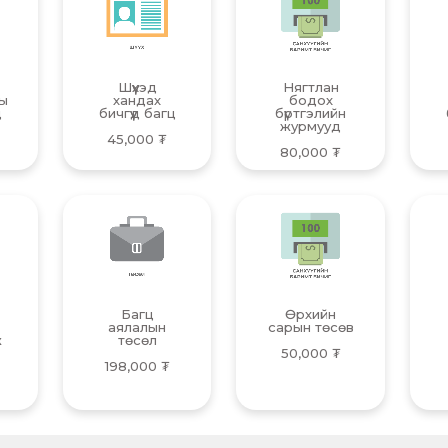
Шүүхэд
Нягтлан
ы
хандах
бодох
д
бичгүүд багц
бүртгэлийн
журмууд
45,000
₮
80,000
₮
Багц
Өрхийн
аялалын
сарын төсөв
ж
төсөл
50,000
₮
198,000
₮