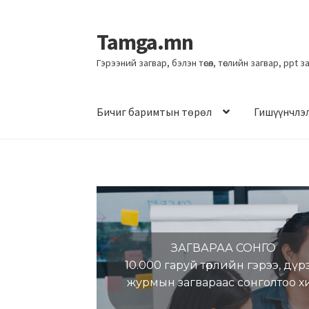
Tamga.mn
Гэрээний загвар, бэлэн төсөл, төслийн загвар, ppt 
Бичиг баримтын төрөл
Гишүүнчлэ
ЗАГВАРАА СОНГО
10.000 гаруй төрлийн гэрээ, дүр
журмын загвараас сонголтоо х