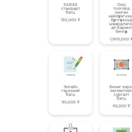
ХАБЭА
Оюу
стандарт
толгойд
багц
ханган
нийлүүлэгчэ
192,000
₮
бүртгүүлэхэ
шаардлага
ай баримт
бичгүүд
1,900,000
Энгийн
Бичиг хэрэ
гэрээний
хөтлөлтий
багц
сургалт
багц
90,000
₮
95,000
₮