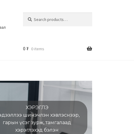
Search
шаал
0
₮
0 items
ХЭРЭГЛЭ
эдээллээ шинэчлэн хэвлэснээр,
гарын үсэг зурж, тамгалаад
хэрэглэхэд бэлэн