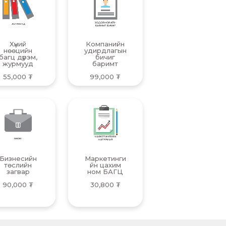
Хүний
Компанийн
нөөцийн
удирдлагын
багц дүрэм,
бичиг
журмууд​
баримт
55,000
₮
99,000
₮
Бизнесийн
Маркетинги
төслийн
йн цахим
загвар
ном БАГЦ
90,000
₮
30,800
₮