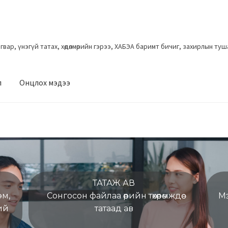
загвар, үнэгүй татах, хөдөлмөрийн гэрээ, ХАБЭА баримт бичиг, захирлын ту
л
Онцлох мэдээ
ТАТАЖ АВ
эм,
Сонгосон файлаа өөрийн төхөөрөмждөө
М
ий
татаад ав