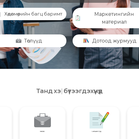
Хөдөлмөрийн багц баримт
Маркетингийн
материал
Төслүүд
Дотоод журмууд
Танд
хэрэгтэй
бүтээгдэхүүнүүд