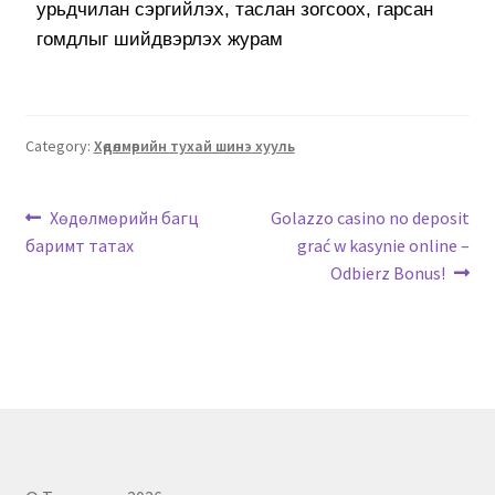
урьдчилан сэргийлэх, таслан зогсоох, гарсан
гомдлыг шийдвэрлэх журам
Category:
Хөдөлмөрийн тухай шинэ хууль
Хөдөлмөрийн багц
Golazzo casino no deposit
баримт татах
grać w kasynie online –
Odbierz Bonus!