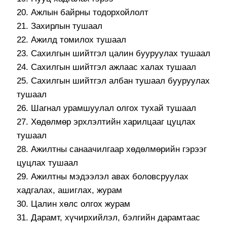
20. Ажлын байрны тодорхойлолт
21. Захирлын тушаал
22. Ажилд томилох тушаал
23. Сахилгын шийтгэл цалин бууруулах тушаал
24. Сахилгын шийтгэл ажлаас халах тушаал
25. Сахилгын шийтгэл албан тушаал бууруулах
тушаал
26. Шагнал урамшуулал олгох тухай тушаал
27. Хөдөлмөр эрхлэлтийн харилцааг цуцлах
тушаал
28. Ажилтны санаачилгаар хөдөлмөрийн гэрээг
цуцлах тушаал
29. Ажилтны мэдээлэл авах боловсруулах
хадгалах, ашиглах, журам
30. Цалин хөлс олгох журам
31. Дарамт, хүчирхийлэл, бэлгийн дарамтаас