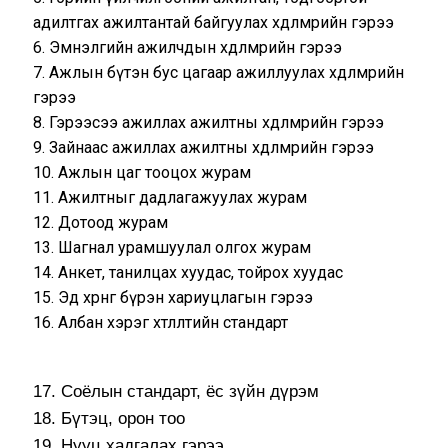
адилтгах ажилтантай байгуулах хөдөлмөрийн гэрээ
6. Эмнэлгийн ажилчдын хөдөлмөрийн гэрээ
7. Ажлын бүтэн бус цагаар ажиллуулах хөдөлмөрийн
гэрээ
8. Гэрээсээ ажиллах ажилтны хөдөлмөрийн гэрээ
9. Зайнаас ажиллах ажилтны хөдөлмөрийн гэрээ
10. Ажлын цаг тооцох журам
11. Ажилтныг дадлагажуулах журам
12. Дотоод журам
13. Шагнал урамшуулал олгох журам
14. Анкет, танилцах хуудас, тойрох хуудас
15. Эд хөрөнгө бүрэн хариуцлагын гэрээ
16. Албан хэрэг хөтлөлтийн стандарт
17. Соёлын стандарт, ёс зүйн дүрэм
18. Бүтэц, орон тоо
19. Нууц хадгалах гэрээ