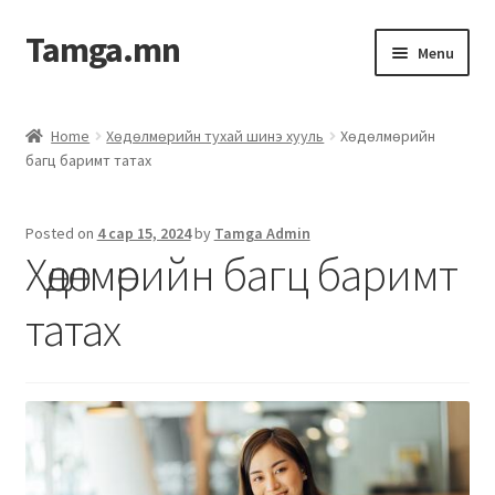
Tamga.mn
Menu
Powerpoint загвар
Home
Хөдөлмөрийн тухай шинэ хууль
Хөдөлмөрийн
багц баримт татах
ХАБЭА-н багц
Гэрээний загвар
Posted on
4 сар 15, 2024
by
Tamga Admin
Хөдөлмөрийн багц баримт
Ажил гүйцэтгэх гэрээ
татах
Дотоод журмын багц
Журмууд​
Компанийн удирдлагын бичиг баримт