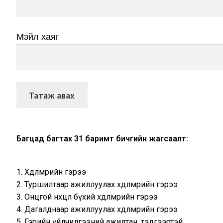
Мэйл хаяг
Багцад багтах 31 баримт бичгийн жагсаалт:
1. Хөдөлмөрийн гэрээ
2. Туршилтаар ажиллуулах хөдөлмөрийн гэрээ
3. Онцгой нөхцөл бүхий хөдөлмөрийн гэрээ
4. Дагалднаар ажиллуулах хөдөлмөрийн гэрээ
5. Гэрийн үйлчилгээний ажилтан, тэдгээртэй