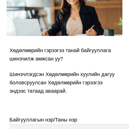
Нягтлан бодох бүртгэл
Санхүүгийн анхан шатны баримтуудын загвар
Сургалт
Хөдөлмөрийн гэрээгээ танай байгууллага
Түрээсийн гэрээ
шинэчилж амжсан уу?
Хөдөлмөрийн багц баримт
Шинэчлэгдсэн Хөдөлмөрийн хуулийн дагуу
Хүний нөөцийн бодлогын баримт
боловсруулсан Хөдөлмөрийн гэрээгээ
эндээс татаaд аваарай.
Шүүхэд нэхэмжлэл гаргах загварууд
Эрсдэлийн удирдлага
Байгууллагын нэр/Таны нэр