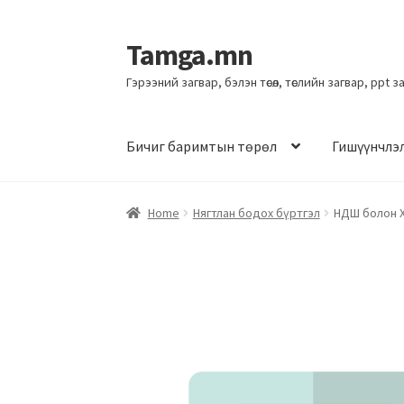
Tamga.mn
Гэрээний загвар, бэлэн төсөл, төслийн загвар, ppt 
Бичиг баримтын төрөл
Гишүүнчлэ
Home
Нягтлан бодох бүртгэл
НДШ болон 