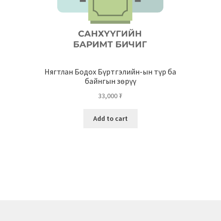
Нягтлан Бодох Бүртгэлийн-ын түр ба
байнгын зөрүү
33,000
₮
Add to cart