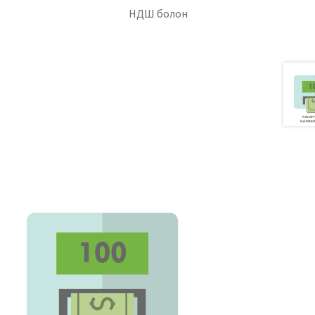
уулга
НДШ болон