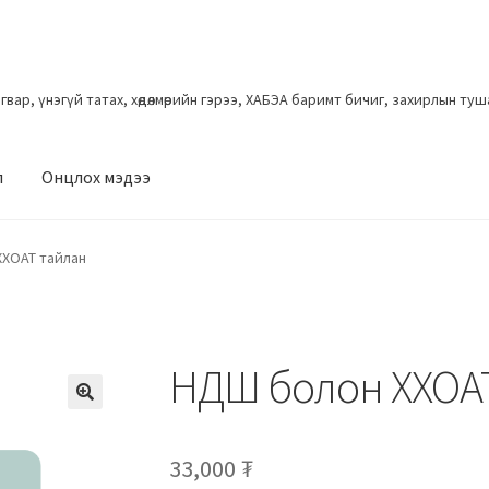
загвар, үнэгүй татах, хөдөлмөрийн гэрээ, ХАБЭА баримт бичиг, захирлын ту
л
Онцлох мэдээ
ХХОАТ тайлан
НДШ болон ХХОА
33,000
₮