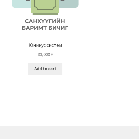
Юникус систем
33,000
₮
Add to cart