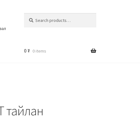
Search
шаал
0
₮
0 items
Т тайлан