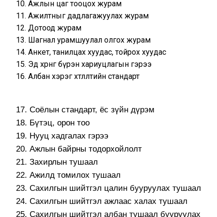
10. Ажлын цаг тооцох журам
11. Ажилтныг дадлагажуулах журам
12. Дотоод журам
13. Шагнал урамшуулал олгох журам
14. Анкет, танилцах хуудас, тойрох хуудас
15. Эд хөрөнгө бүрэн хариуцлагын гэрээ
16. Албан хэрэг хөтлөлтийн стандарт
17. Соёлын стандарт, ёс зүйн дүрэм
18. Бүтэц, орон тоо
19. Нууц хадгалах гэрээ
20. Ажлын байрны тодорхойлолт
21. Захирлын тушаал
22. Ажилд томилох тушаал
23. Сахилгын шийтгэл цалин бууруулах тушаал
24. Сахилгын шийтгэл ажлаас халах тушаал
25. Сахилгын шийтгэл албан тушаал бууруулах