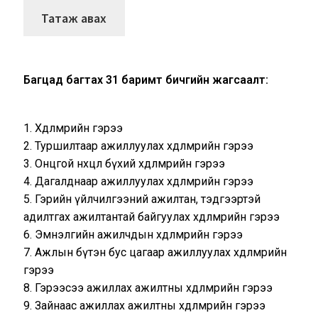
Багцад багтах 31 баримт бичгийн жагсаалт:
1. Хөдөлмөрийн гэрээ
2. Туршилтаар ажиллуулах хөдөлмөрийн гэрээ
3. Онцгой нөхцөл бүхий хөдөлмөрийн гэрээ
4. Дагалднаар ажиллуулах хөдөлмөрийн гэрээ
5. Гэрийн үйлчилгээний ажилтан, тэдгээртэй
адилтгах ажилтантай байгуулах хөдөлмөрийн гэрээ
6. Эмнэлгийн ажилчдын хөдөлмөрийн гэрээ
7. Ажлын бүтэн бус цагаар ажиллуулах хөдөлмөрийн
гэрээ
8. Гэрээсээ ажиллах ажилтны хөдөлмөрийн гэрээ
9. Зайнаас ажиллах ажилтны хөдөлмөрийн гэрээ