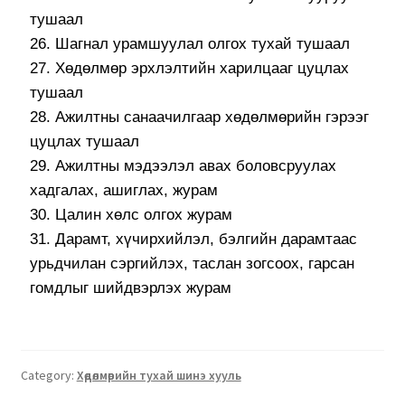
тушаал
26. Шагнал урамшуулал олгох тухай тушаал
27. Хөдөлмөр эрхлэлтийн харилцааг цуцлах
тушаал
28. Ажилтны санаачилгаар хөдөлмөрийн гэрээг
цуцлах тушаал
29. Ажилтны мэдээлэл авах боловсруулах
хадгалах, ашиглах, журам
30. Цалин хөлс олгох журам
31. Дарамт, хүчирхийлэл, бэлгийн дарамтаас
урьдчилан сэргийлэх, таслан зогсоох, гарсан
гомдлыг шийдвэрлэх журам
Category:
Хөдөлмөрийн тухай шинэ хууль