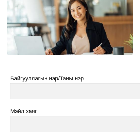
Нягтлан бодох бүртгэл
Санхүүгийн анхан шатны баримтуудын загвар
Сургалт
Түрээсийн гэрээ
Хөдөлмөрийн багц баримт
Байгууллагын нэр/Таны нэр
Хүний нөөцийн бодлогын баримт
Шүүхэд нэхэмжлэл гаргах загварууд
Мэйл хаяг
Эрсдэлийн удирдлага