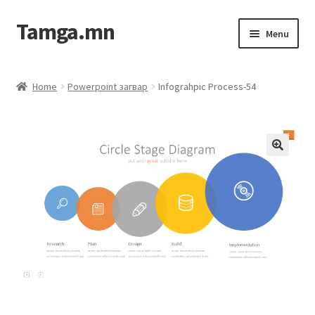
Tamga.mn
Menu
Powerpoint загвар
Home
Powerpoint загвар
Infograhpic Process-54
ХАБЭА-н багц
Гэрээний загвар
Ажил гүйцэтгэх гэрээ
Дотоод журмын багц
Журмууд​
Компанийн удирдлагын бичиг баримт