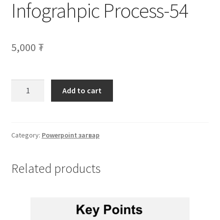
Infograhpic Process-54
Нягтлан бодох бүртгэл
Санхүүгийн анхан шатны баримтуудын загвар
5,000
₮
Сургалт
Түрээсийн гэрээ
Add to cart
Хөдөлмөрийн багц баримт
Category:
Powerpoint загвар
Хүний нөөцийн бодлогын баримт
Шүүхэд нэхэмжлэл гаргах загварууд
Related products
Эрсдэлийн удирдлага