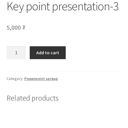
Key point presentation-3
Нягтлан бодох бүртгэл
Санхүүгийн анхан шатны баримтуудын загвар
5,000
₮
Сургалт
Түрээсийн гэрээ
Add to cart
Хөдөлмөрийн багц баримт
Category:
Powerpoint загвар
Хүний нөөцийн бодлогын баримт
Шүүхэд нэхэмжлэл гаргах загварууд
Related products
Эрсдэлийн удирдлага