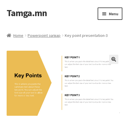
Tamga.mn
Menu
Powerpoint загвар
Home
Powerpoint загвар
Key point presentation-3
ХАБЭА-н багц
Гэрээний загвар
Ажил гүйцэтгэх гэрээ
Дотоод журмын багц
Журмууд​
Компанийн удирдлагын бичиг баримт