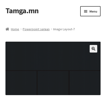
Tamga.mn
Menu
Powerpoint загвар
Home
Powerpoint загвар
Image Layout-7
ХАБЭА-н багц
Гэрээний загвар
Ажил гүйцэтгэх гэрээ
Дотоод журмын багц
Журмууд​
Компанийн удирдлагын бичиг баримт