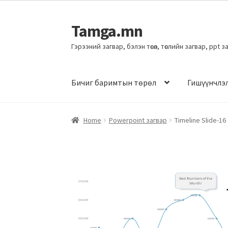
Tamga.mn
Гэрээний загвар, бэлэн төсөл, төслийн загвар, ppt 
Бичиг баримтын төрөл
Гишүүнчлэ
Home
Powerpoint загвар
Timeline Slide-16