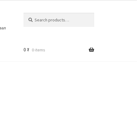
Search
шаал
0
₮
0 items