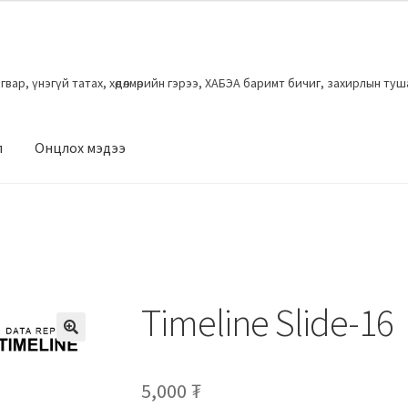
загвар, үнэгүй татах, хөдөлмөрийн гэрээ, ХАБЭА баримт бичиг, захирлын ту
л
Онцлох мэдээ
Timeline Slide-16
5,000
₮