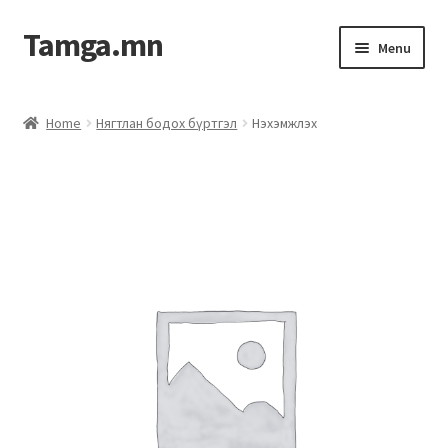
Tamga.mn
Menu
Powerpoint загвар
Home
Нягтлан бодох бүртгэл
Нэхэмжлэх
ХАБЭА-н багц
Гэрээний загвар
Ажил гүйцэтгэх гэрээ
Дотоод журмын багц
Журмууд​
Компанийн удирдлагын бичиг баримт