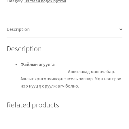
Category:
Нягтлан бодох бүртгэл
Description
Description
Файлын агуулга
Ашиглахад маш хялбар.
Ажлыг хөнгөвчилсөн эксель загвар. Мөн нэвтрэх
нэр нууц үг оруулж өгч болно.
Related products