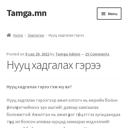
Tamga.mn
Menu
Powerpoint загвар
Home
Зөвлөгөө
Нууц хадгалах гэрээ
ХАБЭА-н багц
Posted on
9 сар 20, 2022
by
Tamga Admin
—
15 Comments
Гэрээний загвар
Нууц хадгалах гэрээ
Ажил гүйцэтгэх гэрээ
Нууц хадгалах гэрээ гэж юу вэ?
Дотоод журмын багц
Нууц хадгалах гэрээгээр ажил олгогч нь өөрийн болон
Журмууд​
үйлчлүүлэгчийнхээ эрх ашгийг давхар хамгаалах
боломжтой. Ажилтан нь ажил үүрэг гүйцэтгэх хугацаандаа
Компанийн удирдлагын бичиг баримт
түүнд ил болсон аливаа нууцад хамаарах мэдээллийг