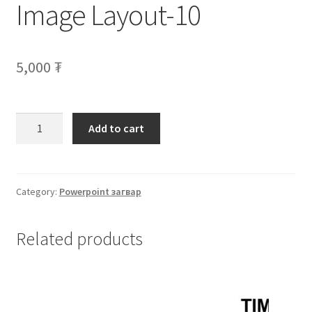
Image Layout-10
Нягтлан бодох бүртгэл
Санхүүгийн анхан шатны баримтуудын загвар
5,000
₮
Сургалт
Түрээсийн гэрээ
Add to cart
Хөдөлмөрийн багц баримт
Category:
Powerpoint загвар
Хүний нөөцийн бодлогын баримт
Шүүхэд нэхэмжлэл гаргах загварууд
Related products
Эрсдэлийн удирдлага