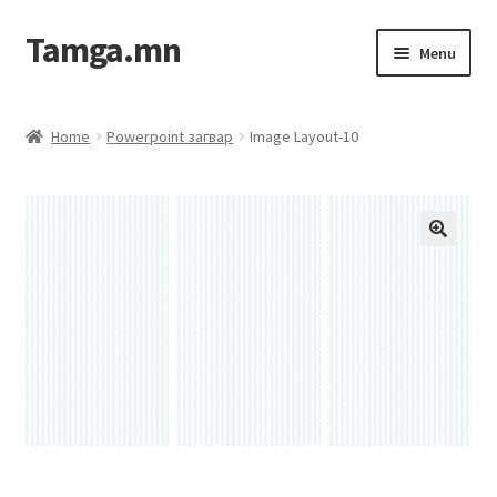
Tamga.mn
Menu
Powerpoint загвар
Home
Powerpoint загвар
Image Layout-10
ХАБЭА-н багц
Гэрээний загвар
Ажил гүйцэтгэх гэрээ
Дотоод журмын багц
Журмууд​
Компанийн удирдлагын бичиг баримт