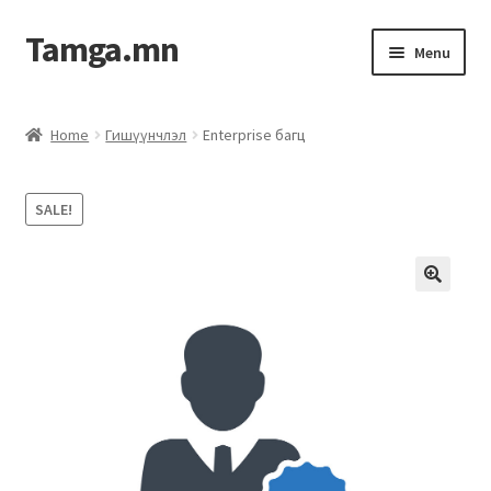
Tamga.mn
Menu
Powerpoint загвар
Home
Гишүүнчлэл
Enterprise багц
ХАБЭА-н багц
SALE!
Гэрээний загвар
Ажил гүйцэтгэх гэрээ
Дотоод журмын багц
Журмууд​
Компанийн удирдлагын бичиг баримт