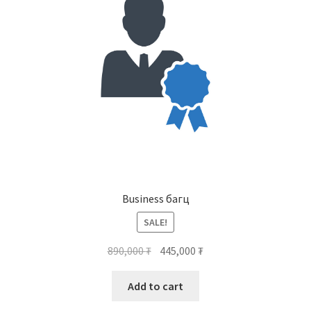
Business багц
SALE!
890,000
₮
445,000
₮
Add to cart