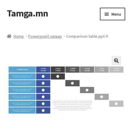
Tamga.mn
Menu
Powerpoint загвар
Home
Powerpoint загвар
Comparison table ppt-9
ХАБЭА-н багц
Гэрээний загвар
Ажил гүйцэтгэх гэрээ
Дотоод журмын багц
Журмууд​
Компанийн удирдлагын бичиг баримт