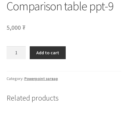
Comparison table ppt-9
Нягтлан бодох бүртгэл
Санхүүгийн анхан шатны баримтуудын загвар
5,000
₮
Сургалт
Түрээсийн гэрээ
Add to cart
Хөдөлмөрийн багц баримт
Category:
Powerpoint загвар
Хүний нөөцийн бодлогын баримт
Шүүхэд нэхэмжлэл гаргах загварууд
Related products
Эрсдэлийн удирдлага