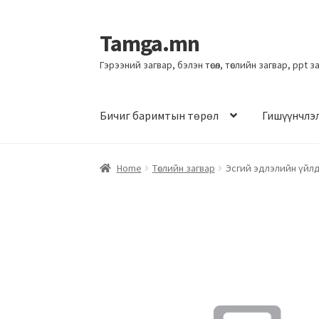
Tamga.mn
Гэрээний загвар, бэлэн төсөл, төслийн загвар, ppt 
Бичиг баримтын төрөл
Гишүүнчлэ
Home
Төслийн загвар
Эсгий эдлэлийн үйлдв