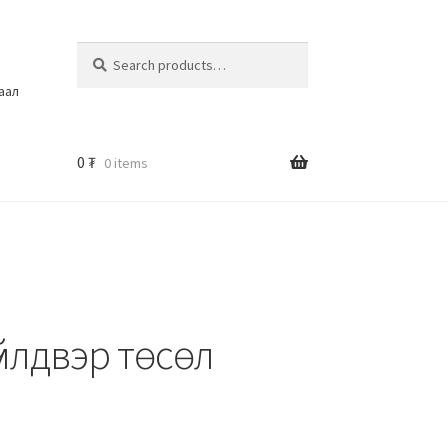
Search
шаал
0
₮
0 items
йлдвэр төсөл