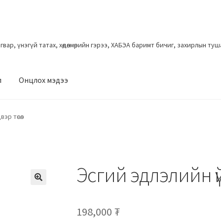
загвар, үнэгүй татах, хөдөлмөрийн гэрээ, ХАБЭА баримт бичиг, захирлын ту
л
Онцлох мэдээ
эр төсөл
Эсгий эдлэлийн ү
198,000
₮