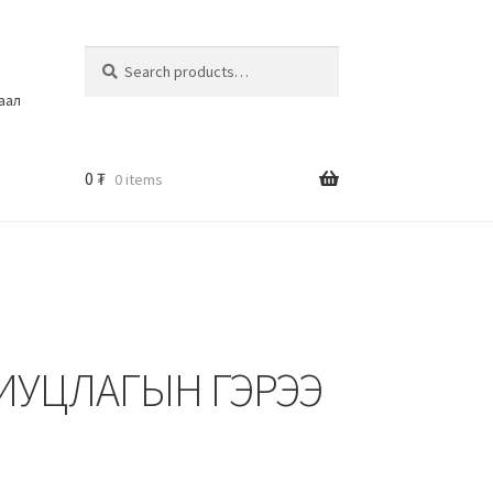
Search
шаал
0
₮
0 items
РИУЦЛАГЫН ГЭРЭЭ