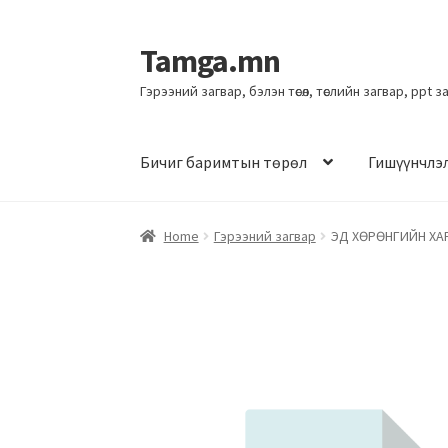
Tamga.mn
Гэрээний загвар, бэлэн төсөл, төслийн загвар, ppt 
Бичиг баримтын төрөл
Гишүүнчлэ
Home
Гэрээний загвар
ЭД ХӨРӨНГИЙН ХА