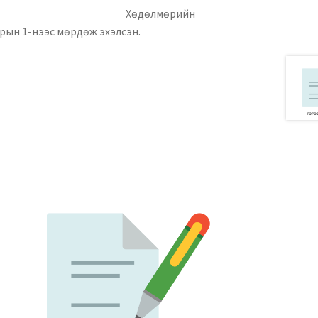
уулга
Хөдөлмөрийн
арын 1-нээс мөрдөж эхэлсэн.