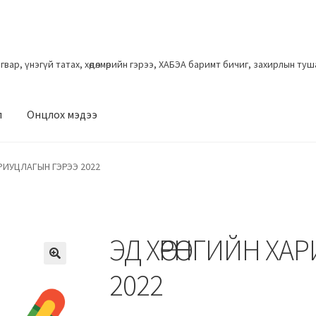
загвар, үнэгүй татах, хөдөлмөрийн гэрээ, ХАБЭА баримт бичиг, захирлын ту
л
Онцлох мэдээ
РИУЦЛАГЫН ГЭРЭЭ 2022
ЭД ХӨРӨНГИЙН ХА
2022