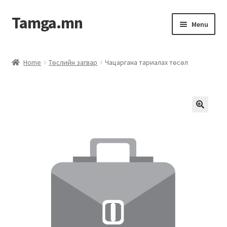
Tamga.mn
Menu
Powerpoint загвар
Home
Төслийн загвар
Чацаргана тариалах төсөл
ХАБЭА-н багц
Гэрээний загвар
Ажил гүйцэтгэх гэрээ
Дотоод журмын багц
Журмууд​
Компанийн удирдлагын бичиг баримт