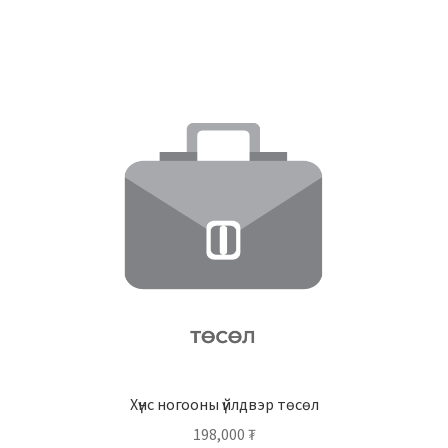
Хүнс ногооны үйлдвэр төсөл
198,000
₮