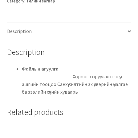
Category:
Төслийн загвар
Description
Description
Файлын агуулга
Хөрөнгө оруулалтын үр
ашгийн тооцоо Санхүүжилтийн эх үүсвэрийн үнэлгээ
ба зээлийн хүүгийн хуваарь
Related products