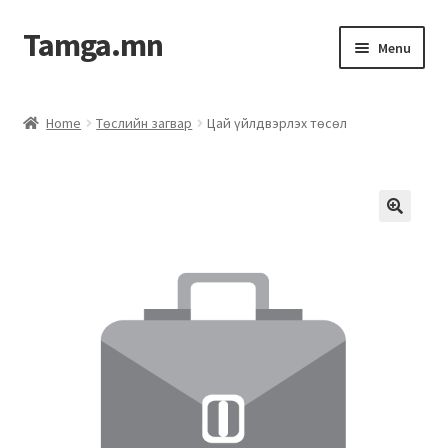
Tamga.mn
Menu
Powerpoint загвар
Home
Төслийн загвар
Цай үйлдвэрлэх төсөл
ХАБЭА-н багц
Гэрээний загвар
Ажил гүйцэтгэх гэрээ
Дотоод журмын багц
Журмууд​
Компанийн удирдлагын бичиг баримт