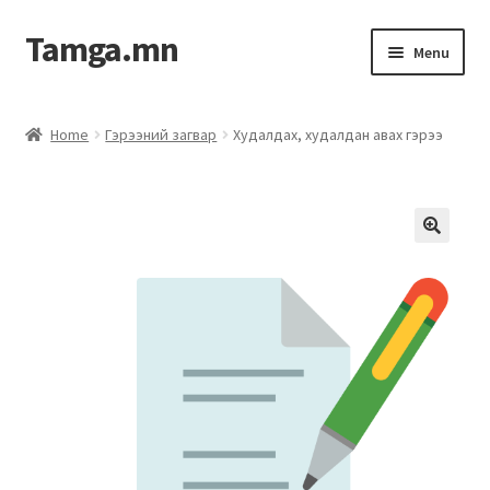
Tamga.mn
Menu
Powerpoint загвар
Home
Гэрээний загвар
Худалдах, худалдан авах гэрээ
ХАБЭА-н багц
Гэрээний загвар
Ажил гүйцэтгэх гэрээ
Дотоод журмын багц
Журмууд​
Компанийн удирдлагын бичиг баримт