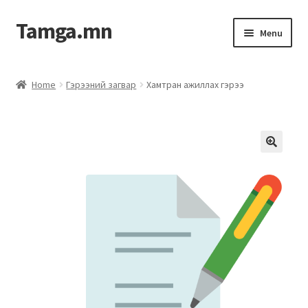
Tamga.mn
Menu
Powerpoint загвар
Home
Гэрээний загвар
Хамтран ажиллах гэрээ
ХАБЭА-н багц
Гэрээний загвар
Ажил гүйцэтгэх гэрээ
Дотоод журмын багц
Журмууд​
Компанийн удирдлагын бичиг баримт