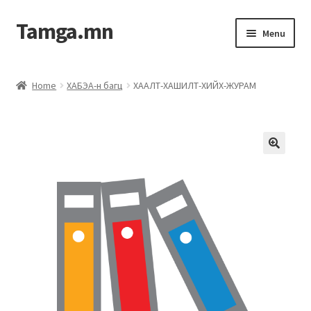
Tamga.mn
Menu
Powerpoint загвар
Home
ХАБЭА-н багц
ХААЛТ-ХАШИЛТ-ХИЙХ-ЖУРАМ
ХАБЭА-н багц
Гэрээний загвар
Ажил гүйцэтгэх гэрээ
Дотоод журмын багц
Журмууд​
Компанийн удирдлагын бичиг баримт