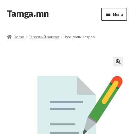
Tamga.mn
Menu
Powerpoint загвар
Home
Гэрээний загвар
Нууцлалын гэрээ
ХАБЭА-н багц
Гэрээний загвар
Ажил гүйцэтгэх гэрээ
Дотоод журмын багц
Журмууд​
Компанийн удирдлагын бичиг баримт