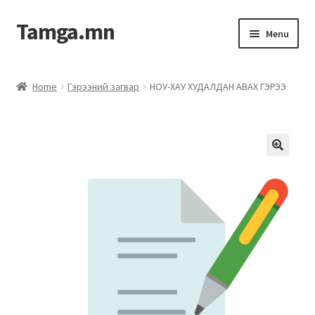
Tamga.mn
Menu
Powerpoint загвар
Home
Гэрээний загвар
НОУ-ХАУ ХУДАЛДАН АВАХ ГЭРЭЭ
ХАБЭА-н багц
Гэрээний загвар
Ажил гүйцэтгэх гэрээ
Дотоод журмын багц
Журмууд​
Компанийн удирдлагын бичиг баримт