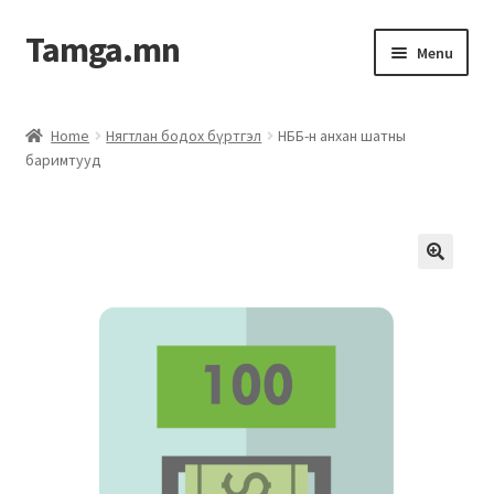
Tamga.mn
Menu
Powerpoint загвар
Home
Нягтлан бодох бүртгэл
НББ-н анхан шатны
баримтууд
ХАБЭА-н багц
Гэрээний загвар
Ажил гүйцэтгэх гэрээ
Дотоод журмын багц
Журмууд​
Компанийн удирдлагын бичиг баримт