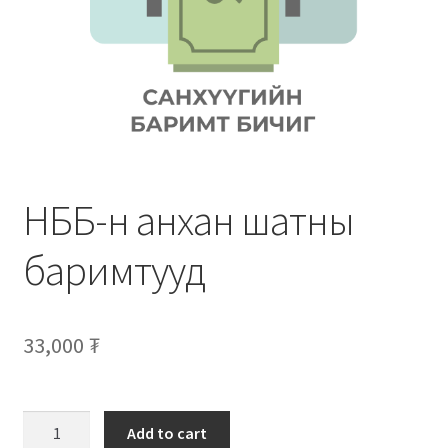
Нягтлан бодох бүртгэл
Санхүүгийн анхан шатны баримтуудын загвар
Сургалт
Түрээсийн гэрээ
НББ-н анхан шатны
Хөдөлмөрийн багц баримт
баримтууд
Хүний нөөцийн бодлогын баримт
Шүүхэд нэхэмжлэл гаргах загварууд
33,000
₮
Эрсдэлийн удирдлага
Add to cart