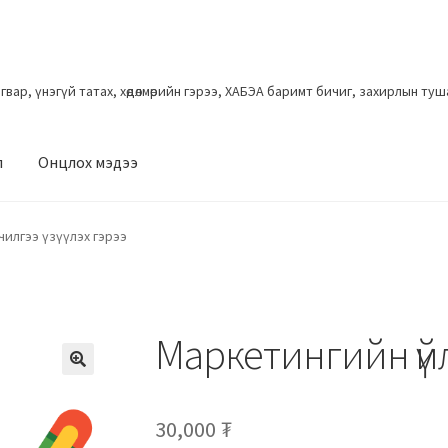
загвар, үнэгүй татах, хөдөлмөрийн гэрээ, ХАБЭА баримт бичиг, захирлын ту
л
Онцлох мэдээ
илгээ үзүүлэх гэрээ
Маркетингийн үйлч
30,000
₮