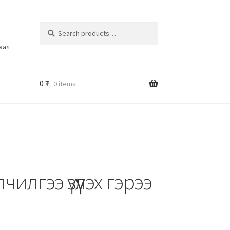
Search
шаал
0
₮
0 items
илгээ үзүүлэх гэрээ