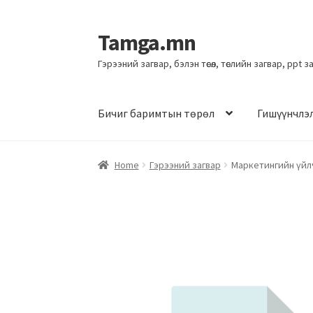
Tamga.mn
Гэрээний загвар, бэлэн төсөл, төслийн загвар, ppt 
Бичиг баримтын төрөл
Гишүүнчлэ
Home
Гэрээний загвар
Маркетингийн үйлч