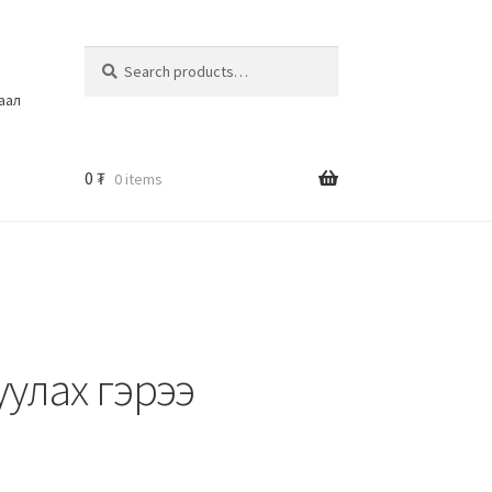
Search
шаал
0
₮
0 items
уулах гэрээ