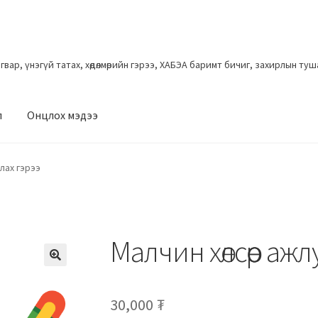
загвар, үнэгүй татах, хөдөлмөрийн гэрээ, ХАБЭА баримт бичиг, захирлын ту
л
Онцлох мэдээ
улах гэрээ
Малчин хөлсөөр ажл
30,000
₮