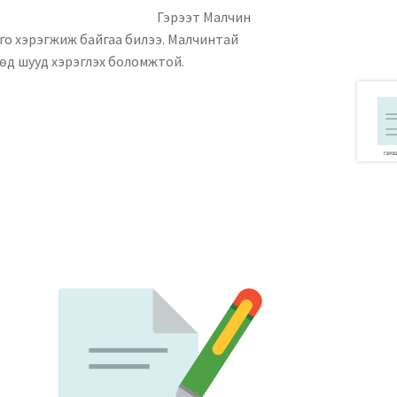
уулга
Гэрээт Малчин
го хэрэгжиж байгаа билээ. Малчинтай
өөд шууд хэрэглэх боломжтой.