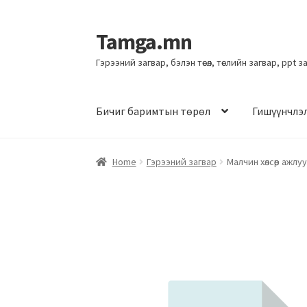
Tamga.mn
Гэрээний загвар, бэлэн төсөл, төслийн загвар, ppt 
Бичиг баримтын төрөл
Гишүүнчлэ
Home
Гэрээний загвар
Малчин хөлсөөр ажлу