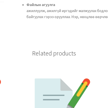
Файлын аг
ажиллуулж, ажилгүй иргэдийг малжуулах бодло
байгуулах гэрээ орууллаа. Нэр, нөхцлөө өөрчл
Related products