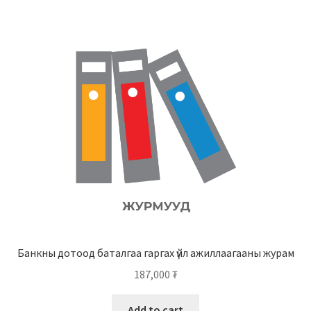
Банкны дотоод баталгаа гаргах үйл ажиллаагааны журам
187,000
₮
Add to cart