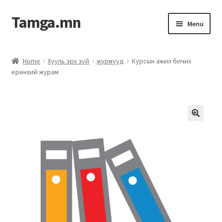
Tamga.mn
Menu
Powerpoint загвар
Home
Хууль эрх зүй
журмууд
Курсын ажил бичих
ерөнхий журам
ХАБЭА-н багц
Гэрээний загвар
Ажил гүйцэтгэх гэрээ
Дотоод журмын багц
Журмууд​
Компанийн удирдлагын бичиг баримт