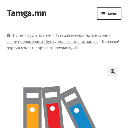
Tamga.mn
Menu
Powerpoint загвар
Home
Хууль эрх зүй
Хувьцаа эзэмшигчдийн хурлын
ээлжит болон ээлжит бус хурлын тогтоолын загвар
Компанийн
ХАБЭА-н багц
дүрэмд нэмэлт, өөрчлөлт оруулах тухай
Гэрээний загвар
Ажил гүйцэтгэх гэрээ
Дотоод журмын багц
Журмууд​
Компанийн удирдлагын бичиг баримт