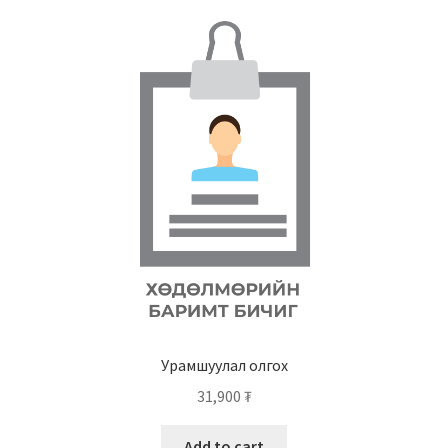
Урамшуулал олгох
31,900
₮
Add to cart