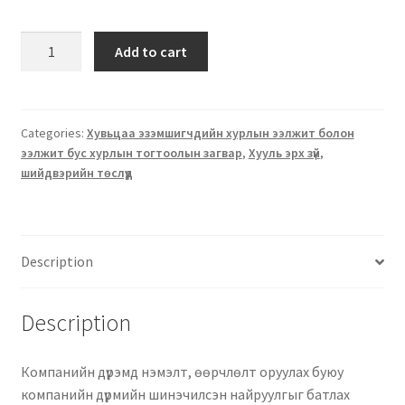
Add to cart
Categories:
Хувьцаа эзэмшигчдийн хурлын ээлжит болон
ээлжит бус хурлын тогтоолын загвар
,
Хууль эрх зүй
,
шийдвэрийн төслүүд
Description
Description
Компанийн дүрэмд нэмэлт, өөрчлөлт оруулах буюу
компанийн дүрмийн шинэчилсэн найруулгыг батлах