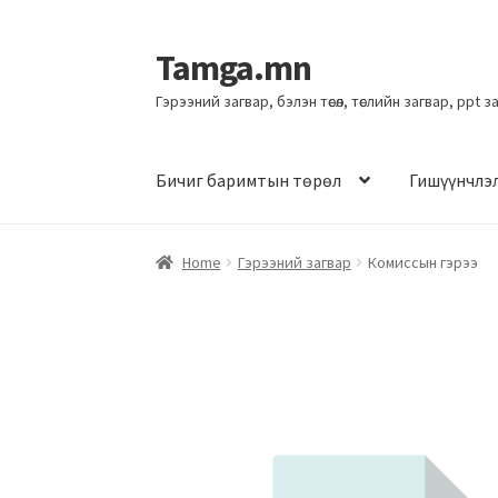
Tamga.mn
Гэрээний загвар, бэлэн төсөл, төслийн загвар, ppt 
Бичиг баримтын төрөл
Гишүүнчлэ
Home
Гэрээний загвар
Комиссын гэрээ