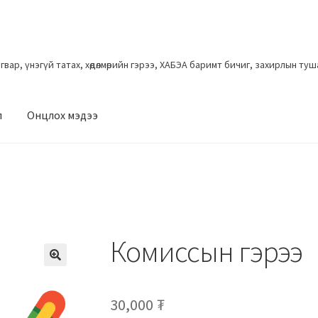
загвар, үнэгүй татах, хөдөлмөрийн гэрээ, ХАБЭА баримт бичиг, захирлын ту
л
Онцлох мэдээ
Комиссын гэрээ
30,000
₮