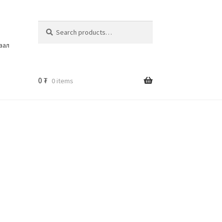
Search
шаал
0
₮
0 items