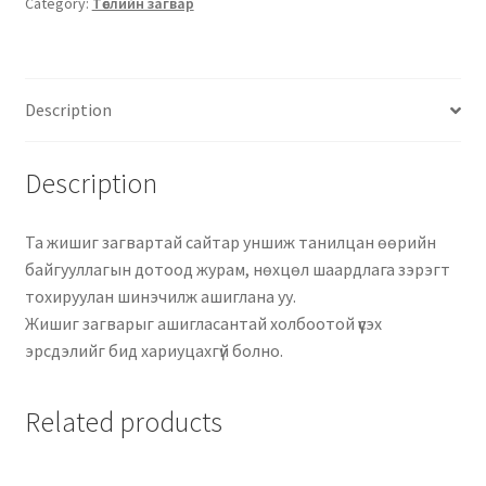
Category:
Төслийн загвар
Description
Description
Та жишиг загвартай сайтар уншиж танилцан өөрийн
байгууллагын дотоод журам, нөхцөл шаардлага зэрэгт
тохируулан шинэчилж ашиглана уу.
Жишиг загварыг ашигласантай холбоотой үүсэх
эрсдэлийг бид хариуцахгүй болно.
Related products