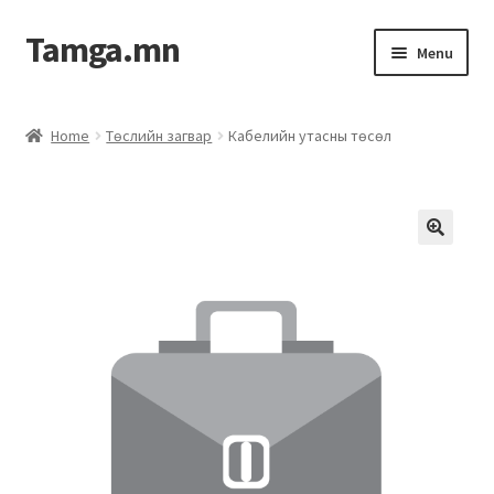
Tamga.mn
Menu
Powerpoint загвар
Home
Төслийн загвар
Кабелийн утасны төсөл
ХАБЭА-н багц
Гэрээний загвар
Ажил гүйцэтгэх гэрээ
Дотоод журмын багц
Журмууд​
Компанийн удирдлагын бичиг баримт