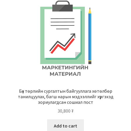
Бүх төрлийн сургалтын байгууллага хөтөлбөр
танилцуулах, багш нарын мэдээллийг хүргэхэд
зориулагдсан сошиал пост
30,800
₮
Add to cart