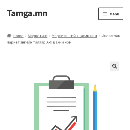
Tamga.mn
Menu
Powerpoint загвар
Home
Маркетинг
Маркетингийн цахим ном
Инстаграм
маркетингийн талаар А-Я цахим ном
ХАБЭА-н багц
Гэрээний загвар
Ажил гүйцэтгэх гэрээ
Дотоод журмын багц
Журмууд​
Компанийн удирдлагын бичиг баримт