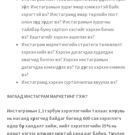
зүйл: Инстаграмын зураг ямар хэмжээтэй байх
хэрэгтэй вэ? Инстаграмд ямар төрлийн пост
олон хүнд хүрдэг вэ? Инстаграмын зурагны
тайлбар буюу caption хэсгийг хэрхэн бичих
вэ? Хаштагийг хэрхэн ашиглах вэ?
Инстаграм маркетингийн стратеги төлөвлөлт
хэрхэн хийх вэ? Хэрхэн дагагчдаа худалдан
авагчид болгох вэ? Хэрхэн инстаграмын
дагагчдаа нэмэгдүүлэх вэ? Үр дүнгээ хэрхэн хэмжих
вэ?
Инстаграмд хэрхэн сурталчилгаа явуулах вэ?
ЯАГААД ИНСТАГРАМ МАРКЕТИНГ ГЭЖ?
Инстаграмын 1,1тэрбум хэрэглэгчийн талаас илүү хувь
нь насанд хүрэгчид байдаг бөгөөд 600 сая хэрэглэгч
өдөр бүр хандалт хийж, нийт хэрэглэгчийн 35% нь
өдөрт нэгээс илүү давтамжтай ханддаг байна. Түүнчлэн