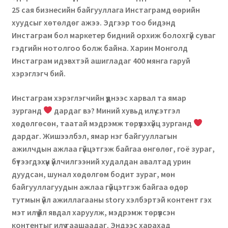
25 сая бизнесийн байгууллага Инстаграмд өөрийн
хуудсыг хөтөлдөг ажээ. Эдгээр тоо бидэнд
Инстаграм бол маркетер бидний орхиж болохгүй суваг
гэдгийн нотолгоо болж байна. Харин Монголд
Инстаграм идэвхтэй ашигладаг 400 мянга гаруй
хэрэглэгч бий.
Инстаграм хэрэглэгчийн үүднээс харвал та ямар
зурганд
дардаг вэ? Миний хувьд илүү сэтгэл
хөдөлгөсөн, таатай мэдрэмж төрүүлэхүйц зурганд
дардаг. Жишээлбэл, ямар нэг байгууллагын
ажилчдын ажлаа гүйцэтгэж байгаа өнгөлөг, гоё зураг,
бүтээгдэхүүн үйлчилгээний худалдан авалтад урин
дуудсан, шунал хөдөлгөм бодит зураг, мөн
байгууллагуудын ажлаа гүйцэтгэж байгаа өдөр
тутмын үйл ажиллагааны story хэлбэртэй контент гэх
мэт илүү үйл явдал харуулж, мэдрэмж төрүүлсэн
контентыг илүү таашаадаг. Эндээс харахад