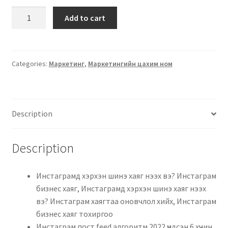
Add to cart
Categories:
Маркетинг
,
Маркетингийн цахим ном
Description
Description
Инстаграмд хэрхэн шинэ хаяг нээх вэ? Инстаграм
бизнес хаяг, Инстаграмд хэрхэн шинэ хаяг нээх
вэ? Инстаграм хаягтаа оновчлол хийх, Инстаграм
бизнес хаяг тохиргоо
Инстаграм пост feed алгоритм 2022 үндсэн 6 хүчин