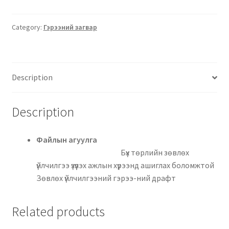
Category:
Гэрээний загвар
Description
Description
Файлын агуулга
Бүх төрлийн зөвлөх
үйлчилгээ үзүүлэх ажлын хүрээнд ашиглах боломжтой
Зөвлөх үйлчилгээний гэрээ-ний драфт
Related products