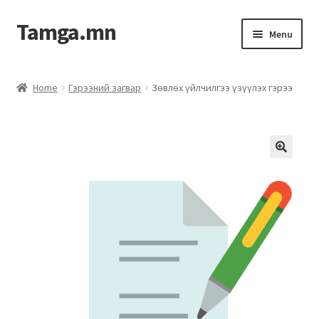
Tamga.mn
Menu
Powerpoint загвар
Home
Гэрээний загвар
Зөвлөх үйлчилгээ үзүүлэх гэрээ
ХАБЭА-н багц
Гэрээний загвар
Ажил гүйцэтгэх гэрээ
Дотоод журмын багц
Журмууд​
Компанийн удирдлагын бичиг баримт