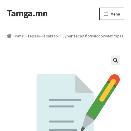
Tamga.mn
Menu
Powerpoint загвар
Home
Гэрээний загвар
Зураг төсөл боловсоруулах гэрээ
ХАБЭА-н багц
Гэрээний загвар
Ажил гүйцэтгэх гэрээ
Дотоод журмын багц
Журмууд​
Компанийн удирдлагын бичиг баримт