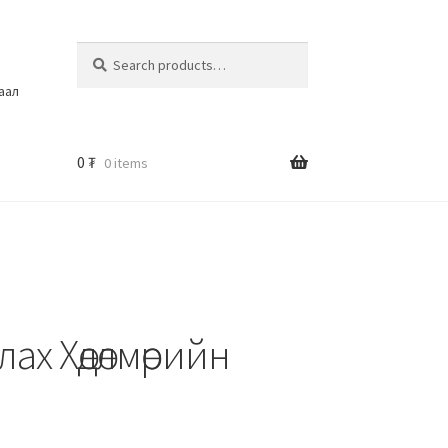
Search
шаал
0
₮
0 items
ах Хөдөлмөрийн