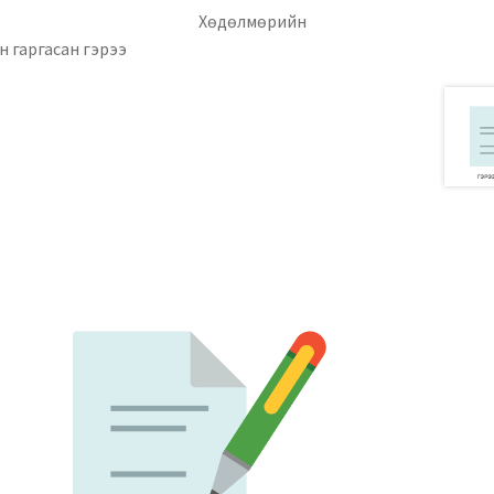
уулга
Хөдөлмөрийн
 гаргасан гэрээ