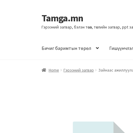
Tamga.mn
Гэрээний загвар, бэлэн төсөл, төслийн загвар, ppt 
Бичиг баримтын төрөл
Гишүүнчлэ
Home
Гэрээний загвар
Зайнаас ажиллуулах