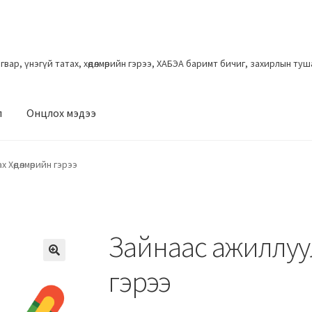
загвар, үнэгүй татах, хөдөлмөрийн гэрээ, ХАБЭА баримт бичиг, захирлын ту
л
Онцлох мэдээ
 Хөдөлмөрийн гэрээ
Зайнаас ажиллуул
гэрээ