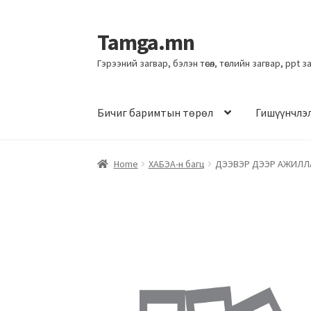
Tamga.mn
Гэрээний загвар, бэлэн төсөл, төслийн загвар, ppt 
Бичиг баримтын төрөл
Гишүүнчлэ
Home
ХАБЭА-н багц
ДЭЭВЭР ДЭЭР АЖИЛЛ