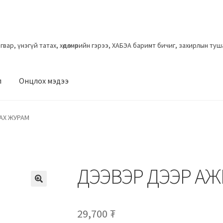
загвар, үнэгүй татах, хөдөлмөрийн гэрээ, ХАБЭА баримт бичиг, захирлын ту
л
Онцлох мэдээ
АХ ЖУРАМ
ДЭЭВЭР ДЭЭР А
29,700
₮