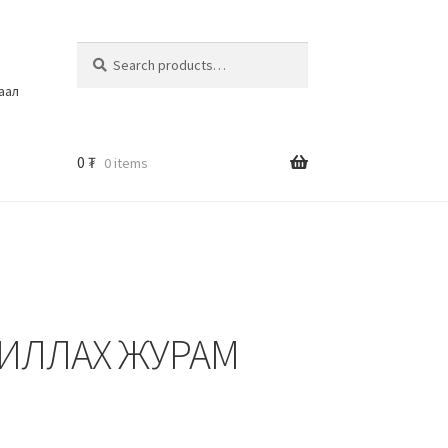
Search
шаал
0
₮
0 items
ЖИЛЛАХ ЖУРАМ