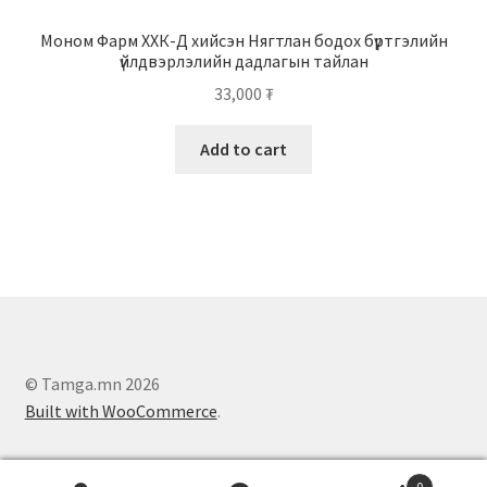
Моном Фарм ХХК-Д хийсэн Нягтлан бодох бүртгэлийн
үйлдвэрлэлийн дадлагын тайлан
33,000
₮
Add to cart
© Tamga.mn 2026
Built with WooCommerce
.
0