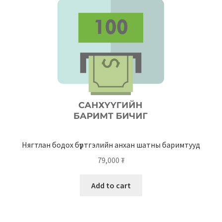
Нягтлан бодох бүртгэлийн анхан шатны баримтууд
79,000
₮
Add to cart