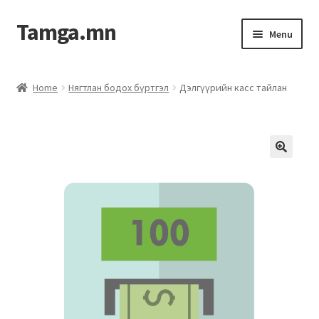
Tamga.mn
Menu
Powerpoint загвар
Home
Нягтлан бодох бүртгэл
Дэлгүүрийн касс тайлан
ХАБЭА-н багц
Гэрээний загвар
Ажил гүйцэтгэх гэрээ
Дотоод журмын багц
Журмууд​
Компанийн удирдлагын бичиг баримт