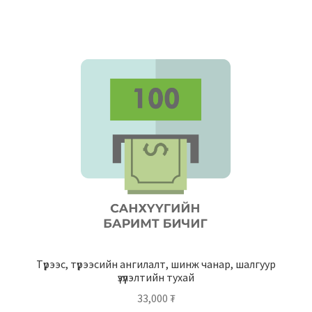
Түрээс, түрээсийн ангилалт, шинж чанар, шалгуур
үзүүлэлтийн тухай
33,000
₮