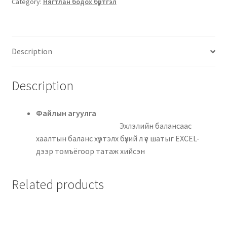
Category:
Нягтлан бодох бүртгэл
Description
Description
Файлын агуулга
Эхлэлийн балансаас
хаалтын баланс хүртэлх бүхий л үе шатыг EXCEL-
дээр томъёгоор татаж хийсэн
Related products