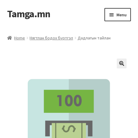
Tamga.mn
Menu
Powerpoint загвар
Home
Нягтлан бодох бүртгэл
Дадлагын тайлан
ХАБЭА-н багц
Гэрээний загвар
Ажил гүйцэтгэх гэрээ
Дотоод журмын багц
Журмууд​
Компанийн удирдлагын бичиг баримт