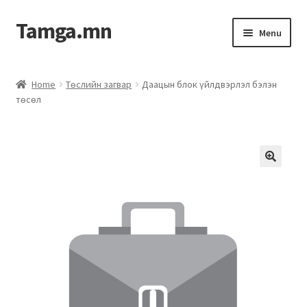
Tamga.mn
Menu
Powerpoint загвар
Home
Төслийн загвар
Даацын блок үйлдвэрлэл бэлэн
төсөл
ХАБЭА-н багц
Гэрээний загвар
Ажил гүйцэтгэх гэрээ
Дотоод журмын багц
Журмууд​
Компанийн удирдлагын бичиг баримт