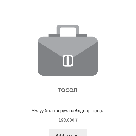
Чулуу боловсруулах үйлдвэр төсөл
198,000
₮
Add to cart