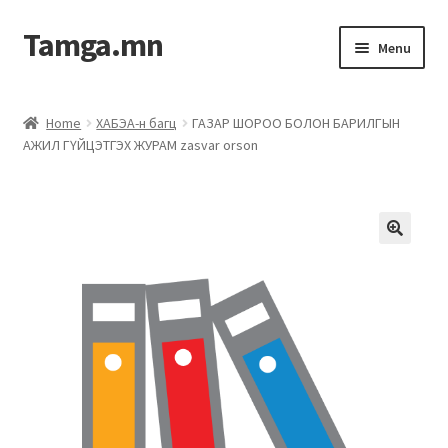
Tamga.mn
Menu
Powerpoint загвар
Home
ХАБЭА-н багц
ГАЗАР ШОРОО БОЛОН БАРИЛГЫН
АЖИЛ ГҮЙЦЭТГЭХ ЖУРАМ zasvar orson
ХАБЭА-н багц
Гэрээний загвар
Ажил гүйцэтгэх гэрээ
Дотоод журмын багц
Журмууд​
Компанийн удирдлагын бичиг баримт