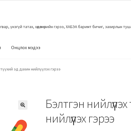
загвар, үнэгүй татах, хөдөлмөрийн гэрээ, ХАБЭА баримт бичиг, захирлын ту
л
Онцлох мэдээ
 түүхий эд дахин нийлүүлэх гэрээ
Бэлтгэн нийлүүлэх 
нийлүүлэх гэрээ