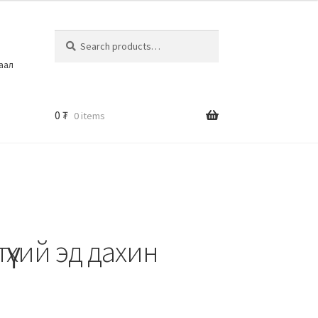
Search
шаал
0
₮
0 items
түүхий эд дахин