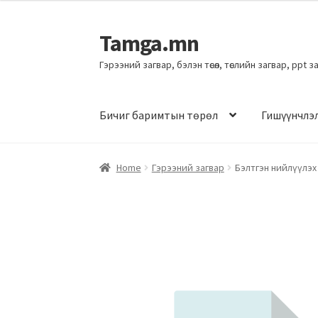
Tamga.mn
Гэрээний загвар, бэлэн төсөл, төслийн загвар, ppt 
Бичиг баримтын төрөл
Гишүүнчлэ
Home
Гэрээний загвар
Бэлтгэн нийлүүлэх