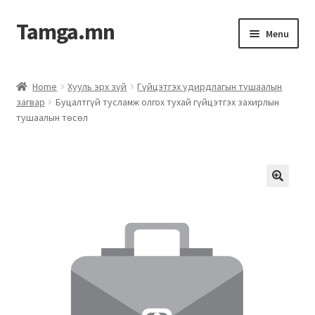
Tamga.mn
Menu
Powerpoint загвар
Home
Хууль эрх зүй
Гүйцэтгэх удирдлагын тушаалын
загвар
Буцалтгүй тусламж олгох тухай гүйцэтгэх захирлын
ХАБЭА-н багц
тушаалын төсөл
Гэрээний загвар
Ажил гүйцэтгэх гэрээ
Дотоод журмын багц
Журмууд​
Компанийн удирдлагын бичиг баримт