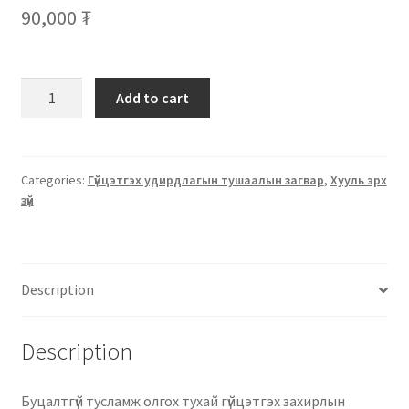
90,000
₮
Add to cart
Categories:
Гүйцэтгэх удирдлагын тушаалын загвар
,
Хууль эрх
зүй
Description
Description
Буцалтгүй тусламж олгох тухай гүйцэтгэх захирлын