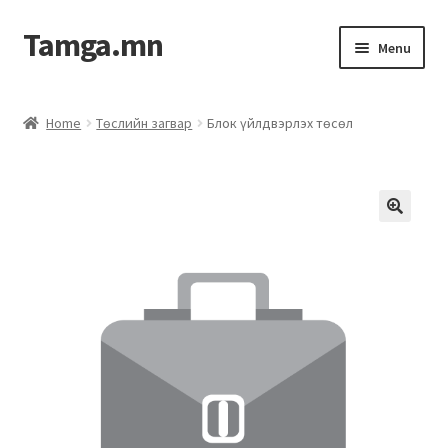
Tamga.mn
Menu
Powerpoint загвар
Home
Төслийн загвар
Блок үйлдвэрлэх төсөл
ХАБЭА-н багц
Гэрээний загвар
Ажил гүйцэтгэх гэрээ
Дотоод журмын багц
Журмууд​
Компанийн удирдлагын бичиг баримт