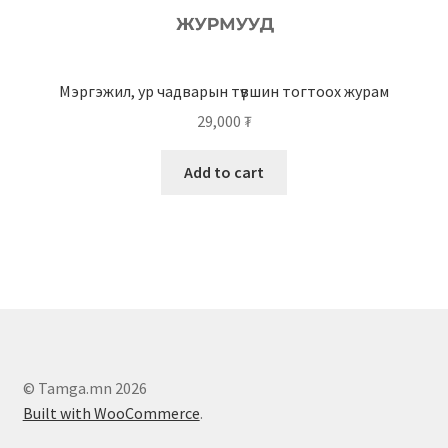
Мэргэжил, ур чадварын түвшин тогтоох журам
29,000
₮
Add to cart
© Tamga.mn 2026
Built with WooCommerce
.