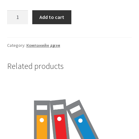
Нягтлан бодох бүртгэл
Add to cart
Санхүүгийн анхан шатны баримтуудын загвар
Сургалт
Category:
Компанийн дүрэм
Түрээсийн гэрээ
Related products
Хөдөлмөрийн багц баримт
Хүний нөөцийн бодлогын баримт
Шүүхэд нэхэмжлэл гаргах загварууд
Эрсдэлийн удирдлага