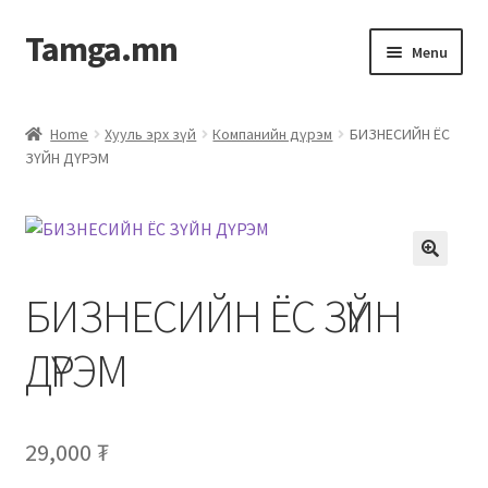
Tamga.mn
Menu
Powerpoint загвар
Home
Хууль эрх зүй
Компанийн дүрэм
БИЗНЕСИЙН ЁС
ЗҮЙН ДҮРЭМ
ХАБЭА-н багц
Гэрээний загвар
Ажил гүйцэтгэх гэрээ
БИЗНЕСИЙН ЁС ЗҮЙН
Дотоод журмын багц
ДҮРЭМ
Журмууд​
29,000
₮
Компанийн удирдлагын бичиг баримт