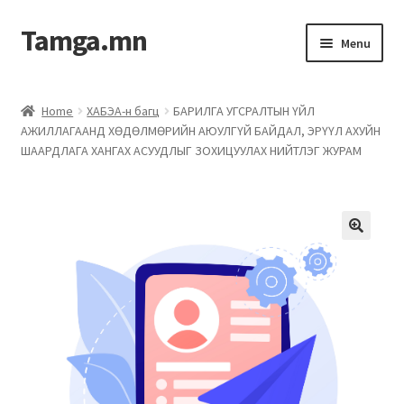
Tamga.mn
Menu
Powerpoint загвар
Home
ХАБЭА-н багц
БАРИЛГА УГСРАЛТЫН ҮЙЛ
АЖИЛЛАГААНД ХӨДӨЛМӨРИЙН АЮУЛГҮЙ БАЙДАЛ, ЭРҮҮЛ АХУЙН
ХАБЭА-н багц
ШААРДЛАГА ХАНГАХ АСУУДЛЫГ ЗОХИЦУУЛАХ НИЙТЛЭГ ЖУРАМ
Гэрээний загвар
Ажил гүйцэтгэх гэрээ
Дотоод журмын багц
Журмууд​
Компанийн удирдлагын бичиг баримт