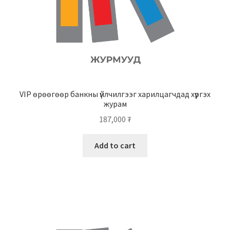
VIP өрөөгөөр банкны үйлчилгээг харилцагчдад хүргэх
журам
187,000
₮
Add to cart