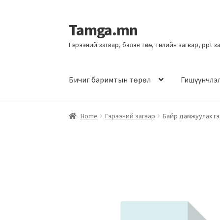
Tamga.mn
Гэрээний загвар, бэлэн төсөл, төслийн загвар, ppt 
Бичиг баримтын төрөл
Гишүүнчлэ
Home
Гэрээний загвар
Байр дамжуулах г