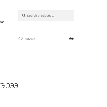
Search
шаал
0
₮
0 items
гэрээ