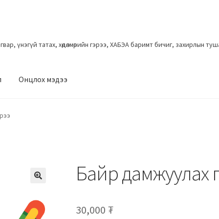
загвар, үнэгүй татах, хөдөлмөрийн гэрээ, ХАБЭА баримт бичиг, захирлын ту
л
Онцлох мэдээ
эрээ
Байр дамжуулах 
30,000
₮