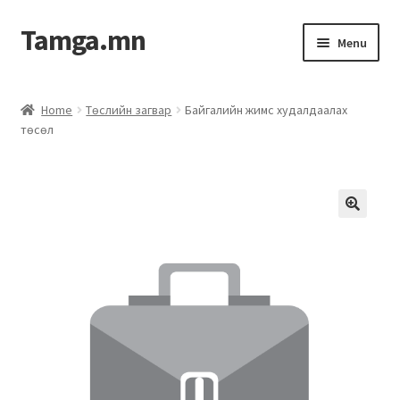
Tamga.mn
Menu
Powerpoint загвар
Home
Төслийн загвар
Байгалийн жимс худалдаалах
төсөл
ХАБЭА-н багц
Гэрээний загвар
Ажил гүйцэтгэх гэрээ
Дотоод журмын багц
Журмууд​
Компанийн удирдлагын бичиг баримт