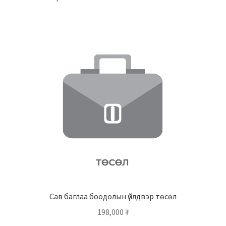
Сав баглаа боодолын үйлдвэр төсөл
198,000
₮