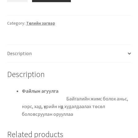
Category:
Төслийн загвар
Description
Description
Файлын агуулга
Байгалийн жимс болох аньс,
нэрс, хад, үхрийн нүд худалдаалах төсөл
боловсруулан орууллаа
Related products