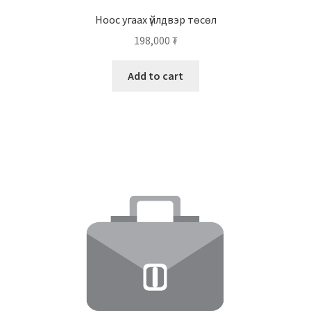
Ноос угаах үйлдвэр төсөл
198,000
₮
Add to cart