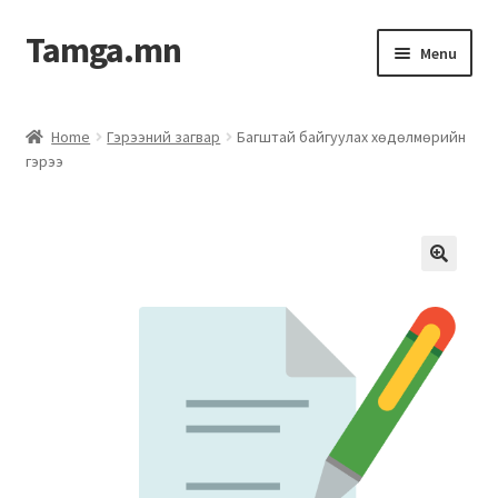
Tamga.mn
Menu
Powerpoint загвар
Home
Гэрээний загвар
Багштай байгуулах хөдөлмөрийн
гэрээ
ХАБЭА-н багц
Гэрээний загвар
Ажил гүйцэтгэх гэрээ
Дотоод журмын багц
Журмууд​
Компанийн удирдлагын бичиг баримт